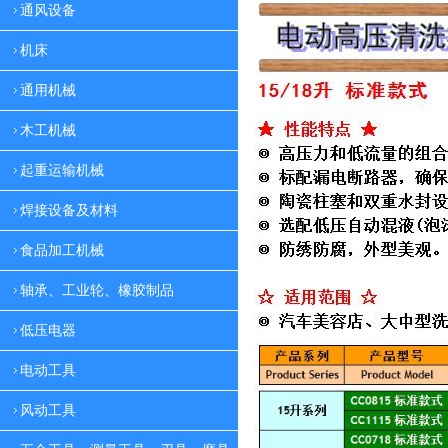
通风设备
机床
通用机械
木工机械
起重运输机械
焊接设备及材料
食品加工机械
轴承、工业轮、橡胶制品
低压电器
电动工具
风动工具