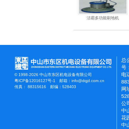
杰霸-强力吹干机
洁霸多功能刷地机
总
号：
电话
© 1998-2026 中山市东区机电设备有限公司
粤ICP备12016127号-1
邮箱：
info@dqjd.com.cn
88
传真： 88315616 邮编：528403
网址
52
公
中
花
中