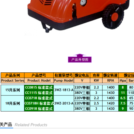
关产品
Related Products