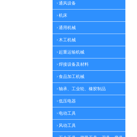
通风设备
机床
通用机械
木工机械
起重运输机械
焊接设备及材料
食品加工机械
轴承、工业轮、橡胶制品
低压电器
电动工具
风动工具