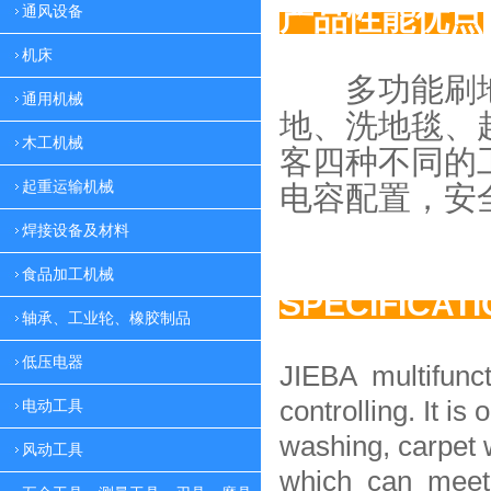
产品性能优点
通风设备
机床
多功能刷地
通用机械
地、
洗地毯、
木工机械
客四种
不同的
起重运输机械
电容配置，
安
焊接设备及材料
食品加工机械
SPECIFICAT
轴承、工业轮、橡胶制品
低压电器
JIEBA multifunc
controlling. It is 
电动工具
washing, carpet 
风动工具
which can meet 