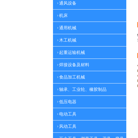
通风设备
机床
通用机械
木工机械
起重运输机械
焊接设备及材料
食品加工机械
轴承、工业轮、橡胶制品
低压电器
电动工具
风动工具