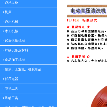
通风设备
机床
通用机械
木工机械
起重运输机械
焊接设备及材料
食品加工机械
轴承、工业轮、橡胶制品
低压电器
电动工具
风动工具