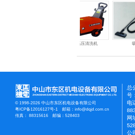
重翻新机
电动高压清洗机
吸尘机
总
号：
电话
© 1998-2026 中山市东区机电设备有限公司
粤ICP备12016127号-1
邮箱：
info@dqjd.com.cn
88
传真： 88315616 邮编：528403
网址
52
公