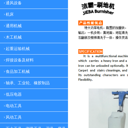
通风设备
机床
通用机械
木工机械
起重运输机械
焊接设备及材料
食品加工机械
轴承、工业轮、橡胶制品
低压电器
电动工具
风动工具