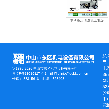
机
电动高压清洗机
电动高压清洗机工业级
总
号：
电话
© 1998-2026 中山市东区机电设备有限公司
粤ICP备12016127号-1
邮箱：
info@dqjd.com.cn
88
传真： 88315616 邮编：528403
网址
52
公
中
花