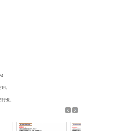
)
耐用。
洁行业。