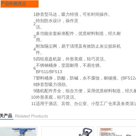
产品性能优点
1
静音型马达，吸力特强，可长时间操作。
特别防水设计，操作灵
2
活。
多功能全套标准配件，优质材料制造，经久耐
3
用。
附加隔尘网，易于清理及有效防止灰尘损坏机
4
件。
5
四轮底盘机架，外形美观，轻巧灵活。
不锈钢桶身，坚固耐用，不易生锈。
6
BF511/BF513
7
塑料桶身，防酸，防碱，永不腐蚀，耐碰撞。(BF512A
8
静音型吸力强劲。
9
随机配件齐全，组合方便，采用优质材料制造，经久
10
外形美观，轻巧灵活。
11
适用于酒店、宾馆、办公室、小型工厂仓库及各类清
关产品
Related Products