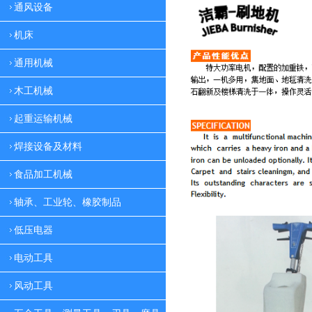
通风设备
机床
通用机械
木工机械
起重运输机械
焊接设备及材料
食品加工机械
轴承、工业轮、橡胶制品
低压电器
电动工具
风动工具