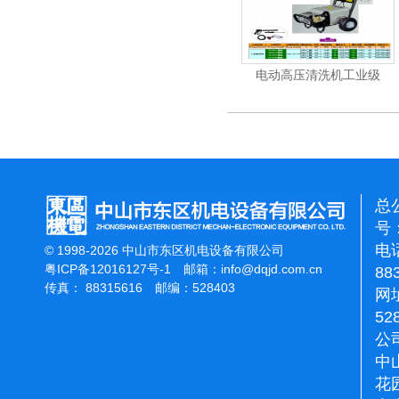
清洗机
电动高压清洗机工业级
电动高压清洗机工业级
总
号：
电话
© 1998-2026 中山市东区机电设备有限公司
粤ICP备12016127号-1
邮箱：
info@dqjd.com.cn
88
传真： 88315616 邮编：528403
网址
52
公
中
花