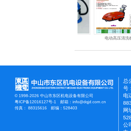
清洗机
吸尘机
电动高压清洗机
总
号：
电话
© 1998-2026 中山市东区机电设备有限公司
粤ICP备12016127号-1
邮箱：
info@dqjd.com.cn
88
传真： 88315616 邮编：528403
网址
52
公