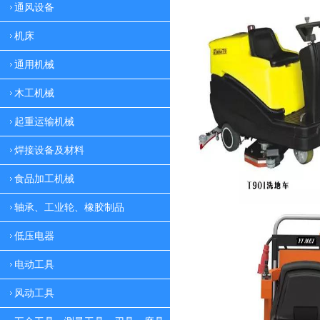
通风设备
机床
通用机械
木工机械
起重运输机械
焊接设备及材料
食品加工机械
轴承、工业轮、橡胶制品
低压电器
电动工具
风动工具