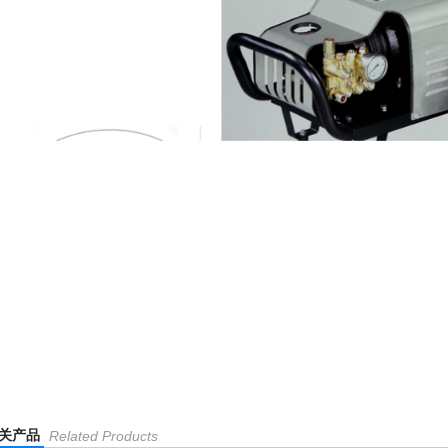
关产品
Related Products