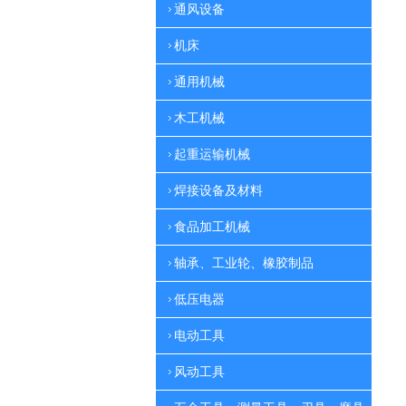
通风设备
机床
通用机械
木工机械
起重运输机械
焊接设备及材料
食品加工机械
轴承、工业轮、橡胶制品
低压电器
电动工具
风动工具