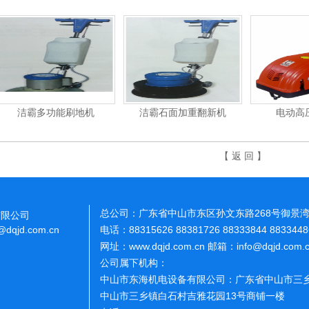
洁霸多功能刷地机
洁霸石面加重翻新机
电动高
【 返 回 】
总公司：广东省中山市东区孙文东路268号御景湾
电话：88315626 88381726 88333844 883344
网址：www.dqjd.com.cn 邮箱：info@dqjd.com
有限公司
o@dqjd.com.cn
公司属下机构：
中山市东海机电设备有限公司：广东省中山市三乡
中山市三乡镇白石村吉雅花园13号商铺一楼