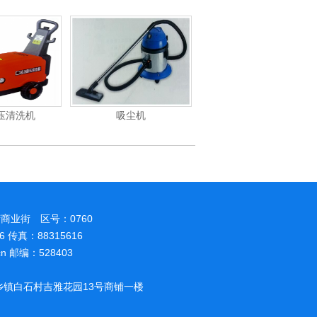
压清洗机
吸尘机
电动高压清洗机
商业街 区号：0760
86 传真：88315616
.cn 邮编：528403
镇白石村吉雅花园13号商铺一楼