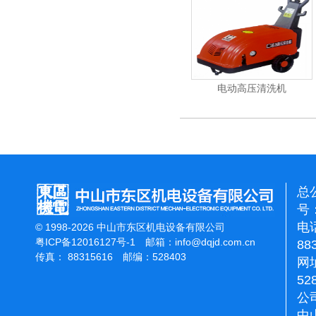
能刷地机
洁霸石面加重翻新机
电动高压清洗机
总
号：
电话
© 1998-2026 中山市东区机电设备有限公司
粤ICP备12016127号-1
邮箱：
info@dqjd.com.cn
88
传真： 88315616 邮编：528403
网址
52
公
中