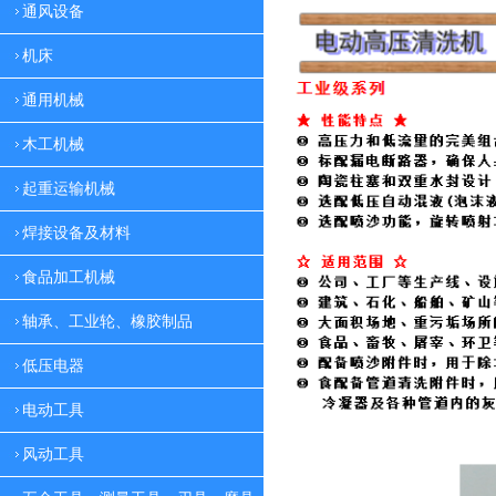
通风设备
机床
通用机械
木工机械
起重运输机械
焊接设备及材料
食品加工机械
轴承、工业轮、橡胶制品
低压电器
电动工具
风动工具