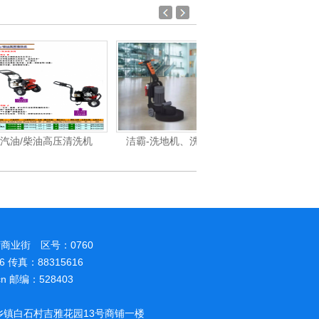
油高压清洗机
洁霸-洗地机、洗地车系
洁霸-吸尘吸水机系列产
商业街 区号：0760
86 传真：88315616
.cn 邮编：528403
镇白石村吉雅花园13号商铺一楼