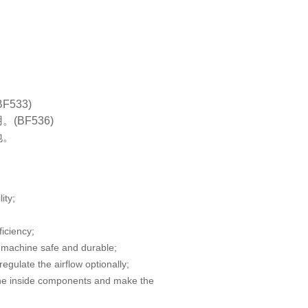
F533)
(BF536)
地。
lity;
ficiency;
machine safe and durable;
gulate the airflow optionally;
the inside components and make the