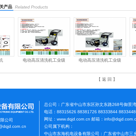
关产品
Related Products
电动高压清洗机工业级
电动高压清洗机工业级
汽油/柴
【 返 回 】
总公司：广东省中山市东区孙文东路268号御景湾
电话：88315626 88381726 88333844 883344
网址：www.dqjd.com.cn 邮箱：info@dqjd.com
有限公司
o@dqjd.com.cn
公司属下机构：
中山市东海机电设备有限公司：广东省中山市三乡