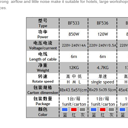
rong airflow and little noise make it suitable for hotels, large
workshops
ces.