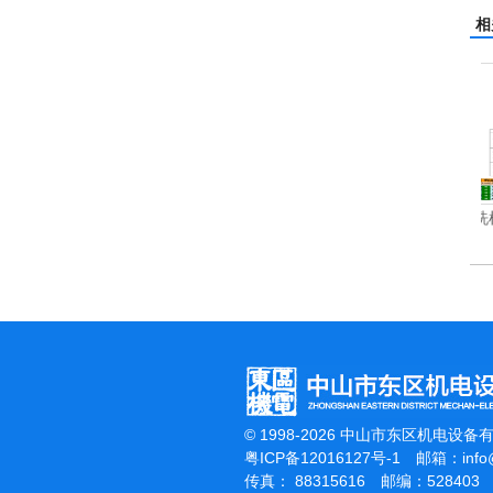
相
洗机
吸尘机
电动高压清洗机
© 1998-2026 中山市东区机电设备
粤ICP备12016127号-1
邮箱：
inf
传真： 88315616 邮编：528403