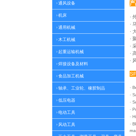
产
通风设备
机床
·
·
通用机械
·
·
木工机械
·
起重运输机械
·
·
焊接设备及材料
S
食品加工机械
·
B
轴承、工业轮、橡胶制品
·
S
低压电器
·
S
·
P
电动工具
·
H
·
B
风动工具
ma