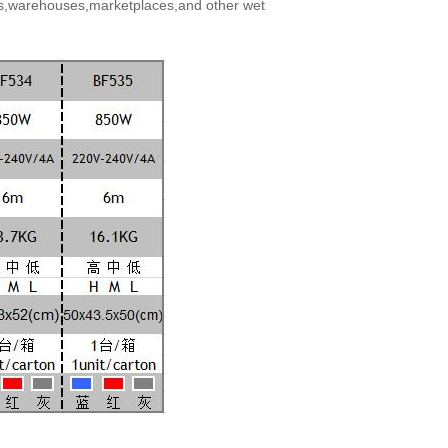
,warehouses,marketplaces,and other wet