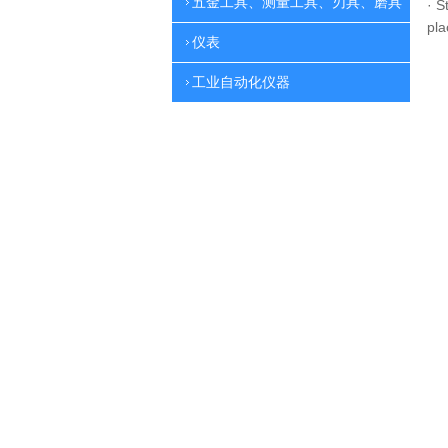
五金工具、测量工具、刃具、磨具
·
St
pla
仪表
工业自动化仪器