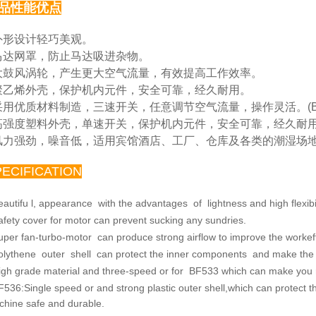
品性能优点
 外形设计轻巧美观。
马达网罩，防止马达吸进杂物。
大鼓风涡轮，产生更大空气流量，有效提高工作效率。
聚乙烯外壳，保护机内元件，安全可靠，经久耐用。
采用优质材料制造，三速开关，任意调节空气流量，操
作灵活。(B
高强度塑料外壳，单速开关，保护机内元件，安全可靠，
经久耐用。
风力强劲，噪音低，适用宾馆酒店、工厂、仓库及各类
的潮湿场
PECIFICATION
eautifu l, appearance with the advantages of lightness and
high flexibi
afety cover for motor can prevent sucking any sundries.
uper fan-turbo-motor can produce strong airflow to improve
the workef
olythene outer shell can protect the inner components and
make the 
igh grade material and three-speed or for BF533 which
can make you re
F536:Single speed or and strong plastic outer shell,which
can protect 
chine safe
and durable.