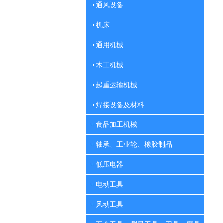
通风设备
机床
通用机械
木工机械
起重运输机械
焊接设备及材料
食品加工机械
轴承、工业轮、橡胶制品
低压电器
电动工具
风动工具