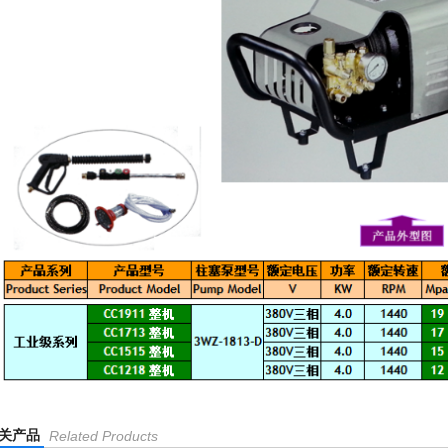
关产品
Related Products