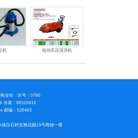
尘机
电动高压清洗机
电动高压清洗机工业级
商业街 区号：0760
86 传真：88315616
.cn 邮编：528403
镇白石村吉雅花园13号商铺一楼