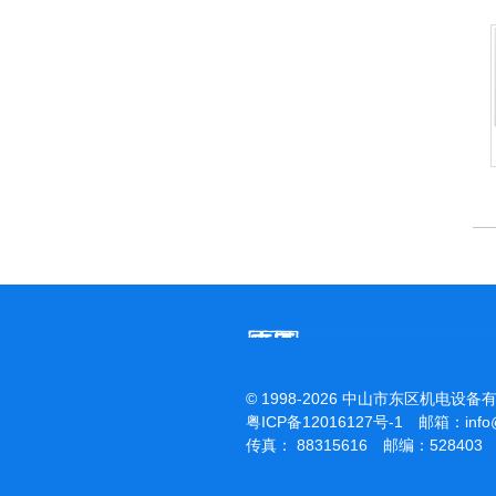
杰霸-强力吹干机
洁霸多功能刷地机
© 1998-2026 中山市东区机电设备
粤ICP备12016127号-1
邮箱：
inf
传真： 88315616 邮编：528403