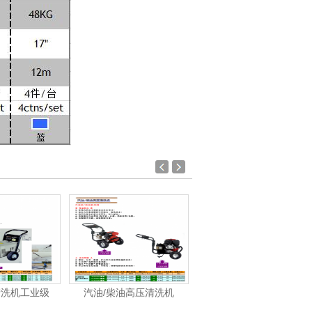
汽油/柴油高压清洗机
洁霸-洗地机、洗地车系
洁霸-吸尘