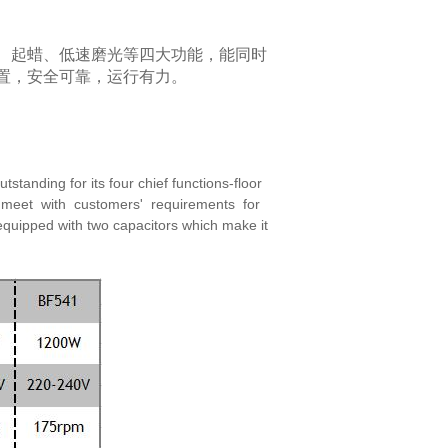
、起蜡、低速磨光等四大功能，能同时
置，
安全可靠，运行有力。
 outstanding for its four chief functions-floor
meet with customers' requirements for
equipped with two capacitors which make it