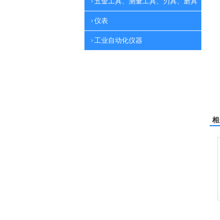
五金工具、测量工具、刃具、磨具
仪表
工业自动化仪器
相
电动高压清洗机
吸尘机
电动高压