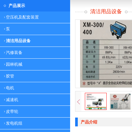
产品展示
清洁用品设备
空压机及配套装置
泵
清洁用品设备
汽修装备
园林机械
胶管
电机
减速机
皮带轮
产品介绍
发电机组