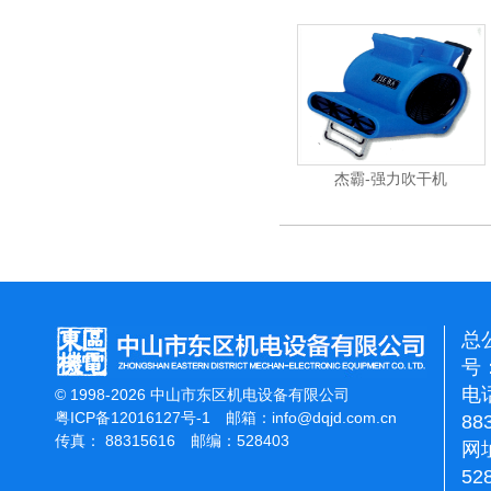
杰霸-强力吹干机
总
号：
电话
© 1998-2026 中山市东区机电设备有限公司
粤ICP备12016127号-1
邮箱：
info@dqjd.com.cn
88
传真： 88315616 邮编：528403
网址
52