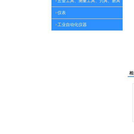
五金工具、测量工具、刃具、磨具
仪表
工业自动化仪器
相
电动高压清洗机
电动高压清洗机工业级