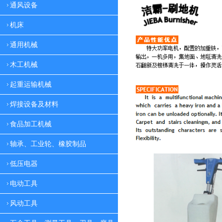
通风设备
机床
通用机械
木工机械
起重运输机械
焊接设备及材料
食品加工机械
轴承、工业轮、橡胶制品
低压电器
电动工具
风动工具