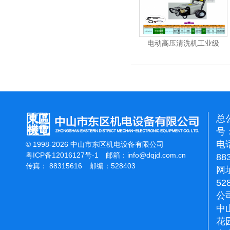
机
电动高压清洗机
电动高压清洗机工业级
总
号：
电话
© 1998-2026 中山市东区机电设备有限公司
粤ICP备12016127号-1
邮箱：
info@dqjd.com.cn
88
传真： 88315616 邮编：528403
网址
52
公
中
花