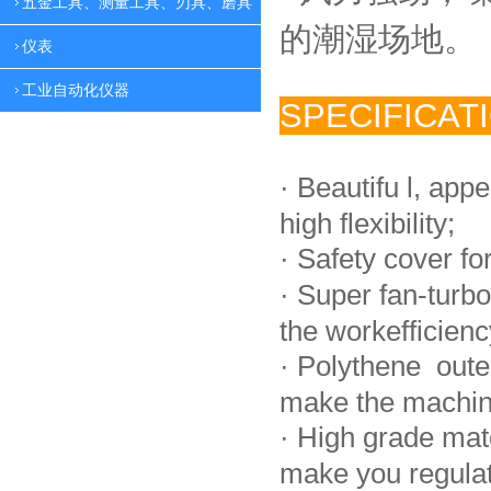
五金工具、测量工具、刃具、磨具
的潮湿场地。
仪表
工业自动化仪器
SPECIFICAT
·
Beautifu l, app
high flexibility;
·
Safety cover fo
·
Super fan-turbo
the workefficienc
·
Polythene oute
make the machin
·
High grade mat
make you regulate