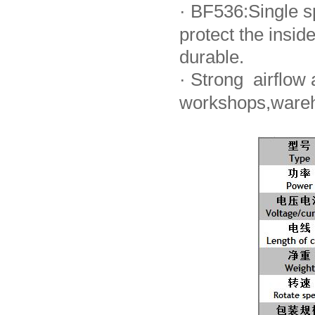
·
BF536:Single sp
protect the ins
durable.
·
Strong airflow a
workshops,wareh