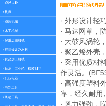
产品性能优点
通风设备
机床
· 外形设计轻
通用机械
·
马达网罩，
木工机械
·
大鼓风涡轮，
起重运输机械
焊接设备及材料
·
聚乙烯外壳，
食品加工机械
·
采用优质材料
轴承、工业轮、橡胶制品
作灵活。(BF53
低压电器
·
高强度塑料外
电动工具
靠，
经久耐用。(
风动工具
·
风力强劲，噪