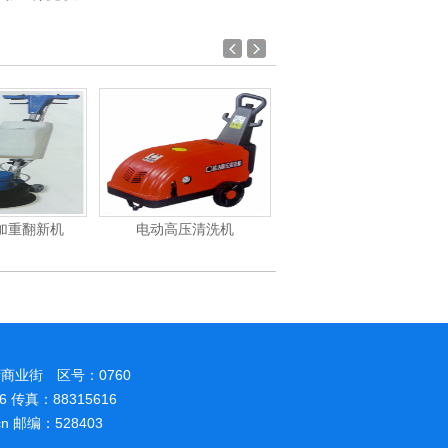
加重翻新机
电动高压清洗机
吸尘机
商业街 区号：0760
86 传真：88315616
.cn 邮编：528403