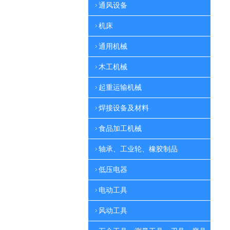
通风设备
机床
通用机械
木工机械
起重运输机械
焊接设备及材料
食品加工机械
轴承、工业轮、橡胶制品
低压电器
电动工具
风动工具