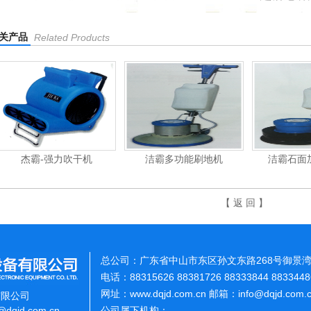
关产品
Related Products
杰霸-强力吹干机
洁霸多功能刷地机
洁霸石面
【 返 回 】
总公司：广东省中山市东区孙文东路268号御景湾
电话：88315626 88381726 88333844 883344
网址：www.dqjd.com.cn 邮箱：info@dqjd.com
有限公司
o@dqjd.com.cn
公司属下机构：