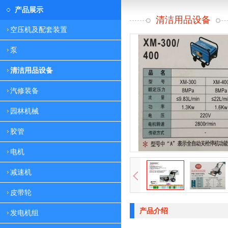
产品展示
清洁用品设备
空压机及配套装置
泵
清洁用品设备
汽修装备
园林机械
胶管
电机
减速机
皮带轮
产品介绍
发电机组