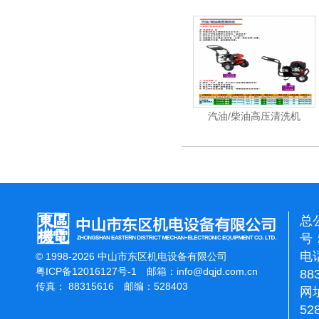
清洗机
电动高压清洗机工业级
汽油/柴油高压清洗机
总
号：
电话
© 1998-2026 中山市东区机电设备有限公司
粤ICP备12016127号-1
邮箱：
info@dqjd.com.cn
88
传真： 88315616 邮编：528403
网址
52