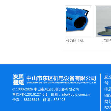
杰霸-强力吹干机
洁霸多功能刷地机
总
号：
电话
© 1998-2026 中山市东区机电设备有限公司
粤ICP备12016127号-1
邮箱：
info@dqjd.com.cn
88
传真： 88315616 邮编：528403
网址
52