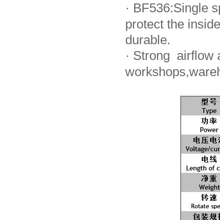
·
BF536:Single sp
protect the ins
durable.
·
Strong airflow a
workshops,wareh