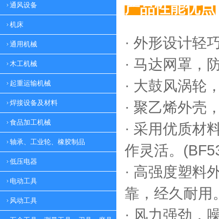
产品性能优点
通风设备
机床
· 外形设计轻
通用机械
·
马达网罩，
木工机械
·
大鼓风涡轮，
起重运输机械
焊接设备及材料
·
聚乙烯外壳，
食品加工机械
·
采用优质材料
轴承、工业轮、橡胶制品
作灵活。(BF53
低压电器
·
高强度塑料外
电动工具
靠，
经久耐用。(
风动工具
·
风力强劲，噪