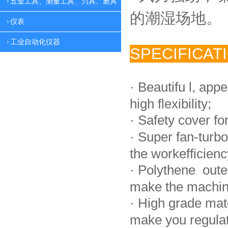
五金工具、测量工具、刃具、磨具
的潮湿场地。
仪表
工业自动化仪器
SPECIFICAT
·
Beautifu l, app
high flexibility;
·
Safety cover fo
·
Super fan-turbo
the workefficienc
·
Polythene oute
make the machin
·
High grade mat
make you regulate