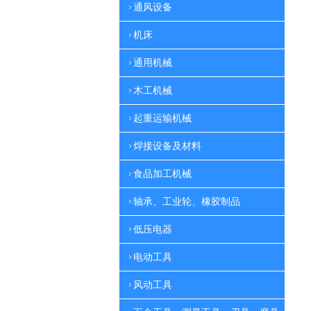
通风设备
机床
通用机械
木工机械
起重运输机械
焊接设备及材料
食品加工机械
轴承、工业轮、橡胶制品
低压电器
电动工具
风动工具