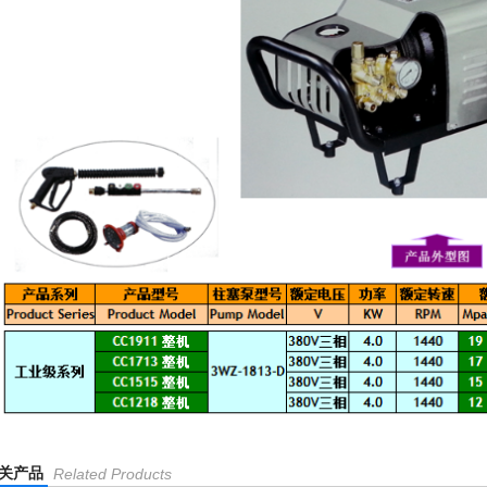
关产品
Related Products