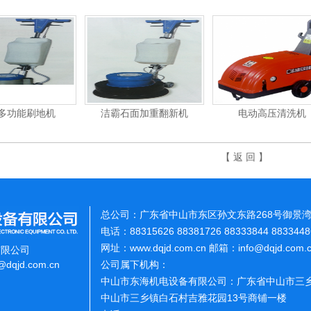
洁霸石面加重翻新机
电动高压清洗机
吸
【 返 回 】
总公司：广东省中山市东区孙文东路268号御景湾
电话：88315626 88381726 88333844 883344
网址：www.dqjd.com.cn 邮箱：info@dqjd.com
有限公司
o@dqjd.com.cn
公司属下机构：
中山市东海机电设备有限公司：广东省中山市三乡
中山市三乡镇白石村吉雅花园13号商铺一楼