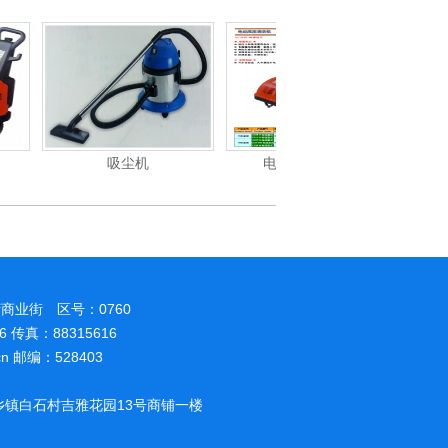
尘机
电动高压清洗机
电动高压清洗机工业级
商业街 区号：0760
86 传真：88315616
.cn 邮编：528403
镇白石村吉雅花园13号商铺一楼