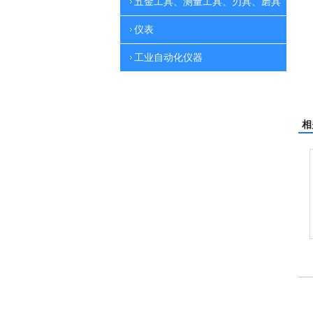
五金工具、测量工具、刃具、磨具
仪表
工业自动化仪器
相
电动高压清洗机
电动高压清洗机工业级
电动高