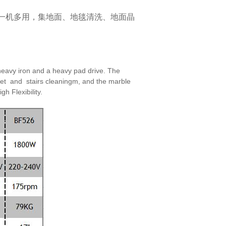
一机多用，集地面、地毯清洗、地面晶
eavy iron and a heavy pad drive. The
et and stairs cleaningm, and the marble
high
Flexibility.