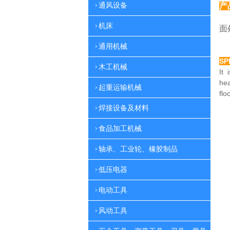
通风设备
产
特
机床
面
通用机械
SP
木工机械
It 
he
起重运输机械
flo
焊接设备及材料
食品加工机械
轴承、工业轮、橡胶制品
低压电器
电动工具
风动工具