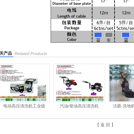
关产品
Related Products
压清洗机工业级
汽油/柴油高压清洗机
洁霸-洗地机、洗地车
【 返 回 】