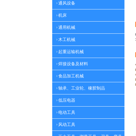
通风设备
机床
通用机械
木工机械
起重运输机械
焊接设备及材料
食品加工机械
轴承、工业轮、橡胶制品
低压电器
电动工具
风动工具