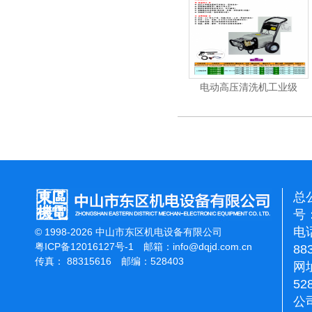
机
电动高压清洗机
电动高压清洗机工业级
总
号：
电话
© 1998-2026 中山市东区机电设备有限公司
粤ICP备12016127号-1
邮箱：
info@dqjd.com.cn
88
传真： 88315616 邮编：528403
网址
52
公