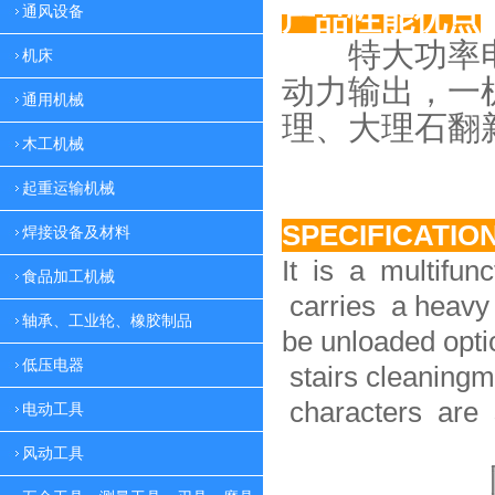
产品性能优点
通风设备
特大功率电
机床
动力
输出，一
通用机械
理、大理
石翻
木工机械
起重运输机械
SPECIFICATIO
焊接设备及材料
It is a multifun
食品加工机械
carries a heavy 
轴承、工业轮、橡胶制品
be unloaded option
低压电器
stairs cleaningm
characters are 
电动工具
风动工具