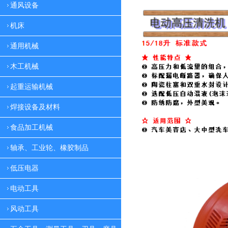
通风设备
机床
通用机械
木工机械
起重运输机械
焊接设备及材料
食品加工机械
轴承、工业轮、橡胶制品
低压电器
电动工具
风动工具