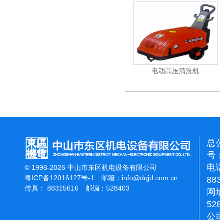
能刷地机
洁霸石面加重翻新机
电动高压清洗机
总
号：
电话
© 1998-2026 中山市东区机电设备有限公司
粤ICP备12016127号-1
邮箱：
info@dqjd.com.cn
88
传真： 88315616 邮编：528403
网址
52
公