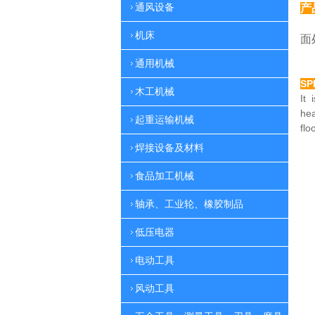
通风设备
产
特
机床
面
通用机械
SP
木工机械
It 
he
起重运输机械
flo
焊接设备及材料
食品加工机械
轴承、工业轮、橡胶制品
低压电器
电动工具
风动工具