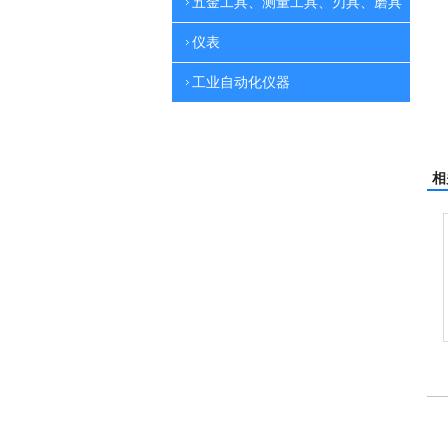
五金工具、测量工具、刃具、磨具
仪表
工业自动化仪器
相
刷地机
电动高压清洗机
吸尘机