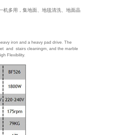
一机多用，集地面、地毯清洗、地面晶
eavy iron and a heavy pad drive. The
et and stairs cleaningm, and the marble
high
Flexibility.