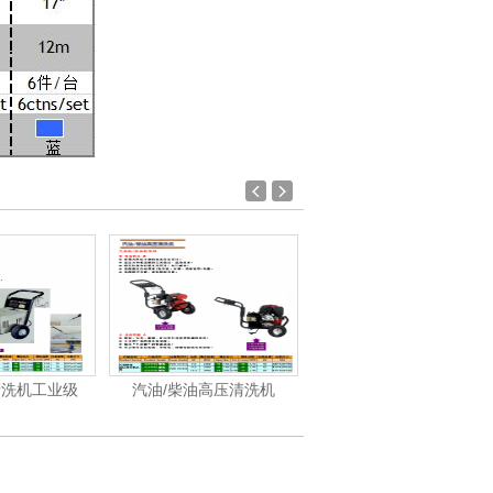
清洗机工业级
汽油/柴油高压清洗机
洁霸-洗地机、洗地车系