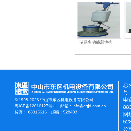
力吹干机
洁霸多功能刷地机
洁霸石面加重翻新机
总
号：
电话
© 1998-2026 中山市东区机电设备有限公司
粤ICP备12016127号-1
邮箱：
info@dqjd.com.cn
88
传真： 88315616 邮编：528403
网址
52
公