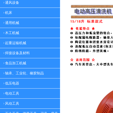
通风设备
机床
通用机械
木工机械
起重运输机械
焊接设备及材料
食品加工机械
轴承、工业轮、橡胶制品
低压电器
电动工具
风动工具