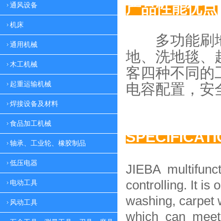
产品性能优点
通风设备
机床
多功能刷地
通用机械
地、
洗地毯、
木工机械
客四种
不同的
起重运输机械
电容配置，
安
焊接设备及材料
食品加工机械
SPECIFICAT
轴承、工业轮、橡胶制品
低压电器
JIEBA multifunc
controlling. It is 
电动工具
washing, carpet 
风动工具
which can meet 