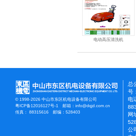
清洗机
吸尘机
电动高压清洗机
总
号：
电话
© 1998-2026 中山市东区机电设备有限公司
粤ICP备12016127号-1
邮箱：
info@dqjd.com.cn
88
传真： 88315616 邮编：528403
网址
52
公