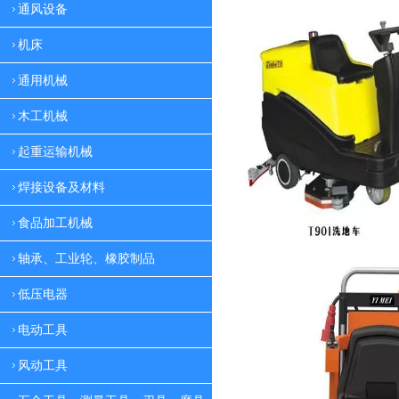
通风设备
机床
通用机械
木工机械
起重运输机械
焊接设备及材料
食品加工机械
轴承、工业轮、橡胶制品
低压电器
电动工具
风动工具