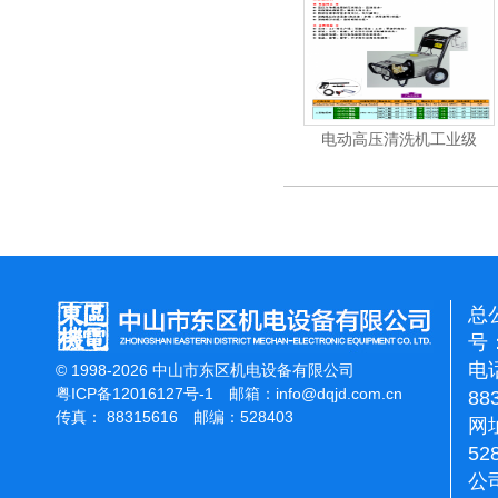
机
电动高压清洗机
电动高压清洗机工业级
总
号：
电话
© 1998-2026 中山市东区机电设备有限公司
粤ICP备12016127号-1
邮箱：
info@dqjd.com.cn
88
传真： 88315616 邮编：528403
网址
52
公