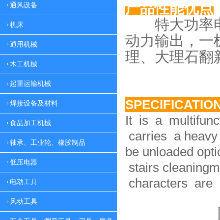
产品性能优点
通风设备
特大功率电
机床
动力
输出，一
通用机械
理、大理
石翻
木工机械
起重运输机械
SPECIFICATIO
焊接设备及材料
It is a multifun
食品加工机械
carries a heavy 
轴承、工业轮、橡胶制品
be unloaded option
低压电器
stairs cleaningm
characters are 
电动工具
风动工具