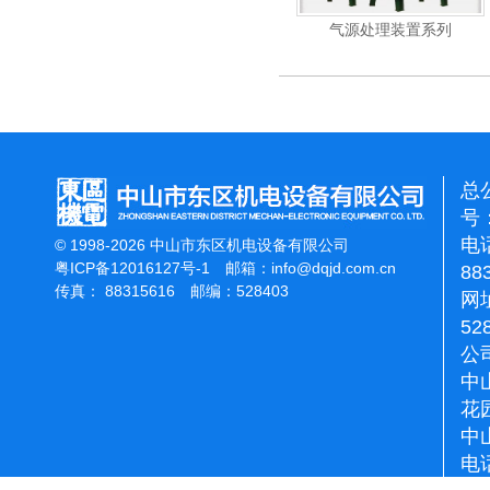
具系列
空压机系列
气源处理装置系列
总
号：
电话
© 1998-2026 中山市东区机电设备有限公司
粤ICP备12016127号-1
邮箱：
info@dqjd.com.cn
88
传真： 88315616 邮编：528403
网址
52
公
中
花
中
电话