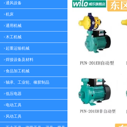
通风设备
机床
通用机械
木工机械
起重运输机械
焊接设备及材料
食品加工机械
轴承、工业轮、橡胶制品
低压电器
电动工具
风动工具