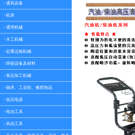
通风设备
机床
通用机械
木工机械
起重运输机械
焊接设备及材料
食品加工机械
轴承、工业轮、橡胶制品
低压电器
电动工具
风动工具