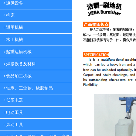
通风设备
机床
通用机械
木工机械
起重运输机械
焊接设备及材料
食品加工机械
轴承、工业轮、橡胶制品
低压电器
电动工具
风动工具