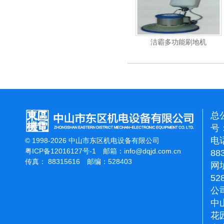
强力吹干机
洁霸多功能刷地机
洁霸石面加重翻新机
总
号：
电话
© 1998-2026 中山市东区机电设备有限公司
粤ICP备12016127号-1
邮箱：
info@dqjd.com.cn
88
传真： 88315616 邮编：528403
网址
52
公
中
花