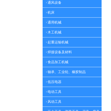
通风设备
机床
通用机械
木工机械
起重运输机械
焊接设备及材料
食品加工机械
轴承、工业轮、橡胶制品
低压电器
电动工具
风动工具