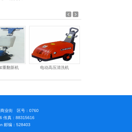
加重翻新机
电动高压清洗机
吸尘机
商业街 区号：0760
86 传真：88315616
.cn 邮编：528403