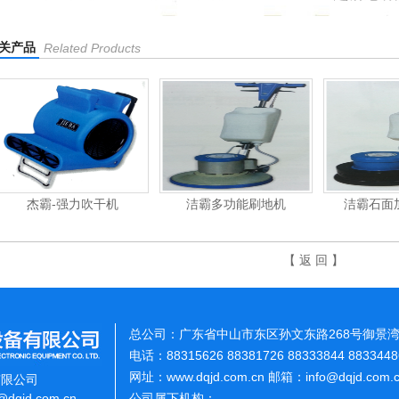
关产品
Related Products
杰霸-强力吹干机
洁霸多功能刷地机
洁霸石面
【 返 回 】
总公司：广东省中山市东区孙文东路268号御景湾
电话：88315626 88381726 88333844 883344
网址：www.dqjd.com.cn 邮箱：info@dqjd.com
有限公司
o@dqjd.com.cn
公司属下机构：