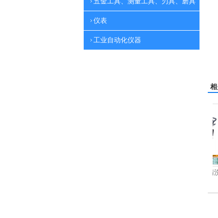
五金工具、测量工具、刃具、磨具
仪表
工业自动化仪器
相
洗机
吸尘机
电动高压清洗机