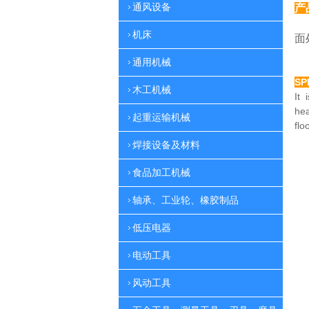
通风设备
产
特
机床
面
通用机械
SP
木工机械
It 
he
起重运输机械
flo
焊接设备及材料
食品加工机械
轴承、工业轮、橡胶制品
低压电器
电动工具
风动工具