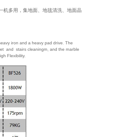
一机多用，集地面、地毯清洗、地面晶
eavy iron and a heavy pad drive. The
et and stairs cleaningm, and the marble
high
Flexibility.