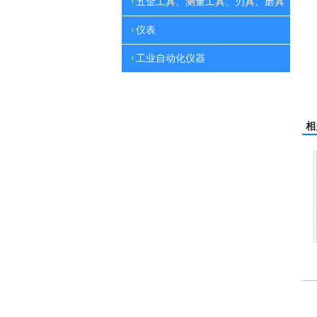
五金工具、测量工具、刃具、磨具
仪表
工业自动化仪器
相
刷地机
电动高压清洗机
吸尘机