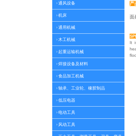
通风设备
产
特
机床
面
通用机械
SP
木工机械
It 
he
起重运输机械
flo
焊接设备及材料
食品加工机械
轴承、工业轮、橡胶制品
低压电器
电动工具
风动工具