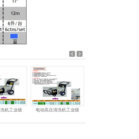
清洗机工业级
汽油/柴油高压清洗机
洁霸-洗地机、洗地车系