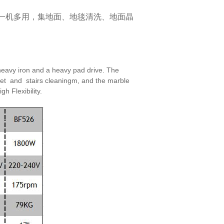
一机多用，集地面、地毯清洗、地面晶
eavy iron and a heavy pad drive. The
et and stairs cleaningm, and the marble
high
Flexibility.