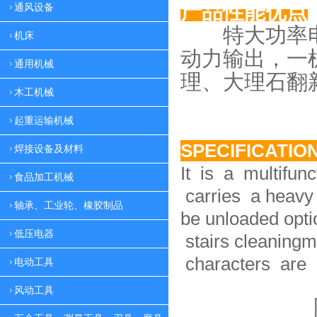
产品性能优点
通风设备
特大功率电
机床
动力
输出，一
通用机械
理、大理
石翻
木工机械
起重运输机械
SPECIFICATIO
焊接设备及材料
It is a multifun
食品加工机械
carries a heavy 
轴承、工业轮、橡胶制品
be unloaded option
低压电器
stairs cleaningm
characters are 
电动工具
风动工具