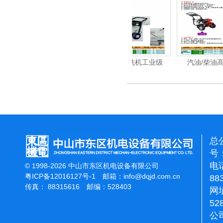
洗机工业级
电动高压清洗机工业级
汽油/柴油高压清洗机
总
号：
电话
© 1998-2026 中山市东区机电设备有限公司
粤ICP备12016127号-1
邮箱：
info@dqjd.com.cn
88
传真： 88315616 邮编：528403
网址
52
公