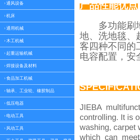
产品性能优点
通风设备
机床
多功能刷地
通用机械
地、
洗地毯、
木工机械
客四种
不同的
起重运输机械
电容配置，
安
焊接设备及材料
食品加工机械
SPECIFICAT
轴承、工业轮、橡胶制品
低压电器
JIEBA multifunc
controlling. It is 
电动工具
washing, carpet 
风动工具
which can meet 