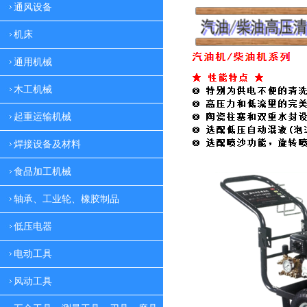
通风设备
机床
通用机械
木工机械
起重运输机械
焊接设备及材料
食品加工机械
轴承、工业轮、橡胶制品
低压电器
电动工具
风动工具