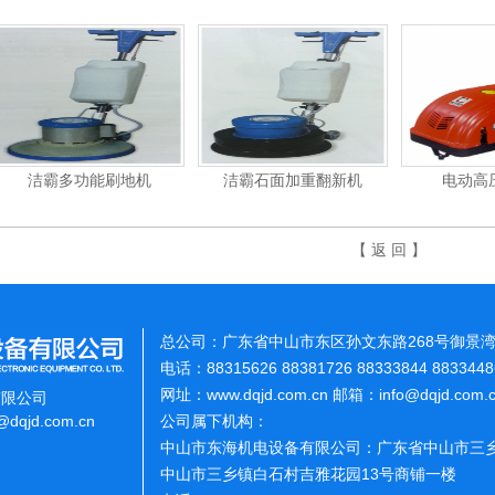
洁霸多功能刷地机
洁霸石面加重翻新机
电动高
【 返 回 】
总公司：广东省中山市东区孙文东路268号御景湾
电话：88315626 88381726 88333844 883344
网址：www.dqjd.com.cn 邮箱：info@dqjd.com
有限公司
o@dqjd.com.cn
公司属下机构：
中山市东海机电设备有限公司：广东省中山市三乡
中山市三乡镇白石村吉雅花园13号商铺一楼