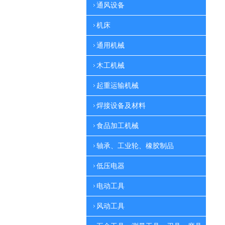
通风设备
机床
通用机械
木工机械
起重运输机械
焊接设备及材料
食品加工机械
轴承、工业轮、橡胶制品
低压电器
电动工具
风动工具