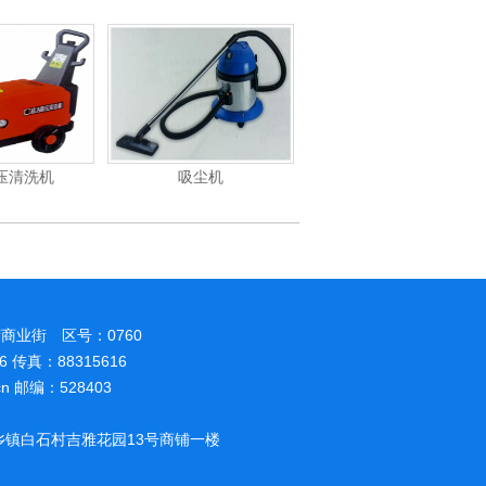
压清洗机
吸尘机
电动高压清洗机
商业街 区号：0760
86 传真：88315616
.cn 邮编：528403
镇白石村吉雅花园13号商铺一楼