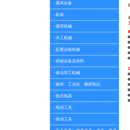
通风设备
机床
通用机械
木工机械
起重运输机械
焊接设备及材料
食品加工机械
轴承、工业轮、橡胶制品
低压电器
电动工具
风动工具