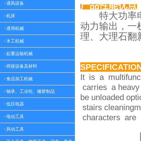
产品性能优点
通风设备
特大功率电
机床
动力
输出，一
通用机械
理、大理
石翻
木工机械
起重运输机械
SPECIFICATIO
焊接设备及材料
It is a multifun
食品加工机械
carries a heavy 
轴承、工业轮、橡胶制品
be unloaded option
低压电器
stairs cleaningm
characters are 
电动工具
风动工具