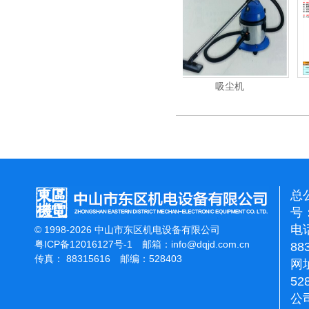
清洗机
吸尘机
电动高压清洗机
总
号：
电话
© 1998-2026 中山市东区机电设备有限公司
粤ICP备12016127号-1
邮箱：
info@dqjd.com.cn
88
传真： 88315616 邮编：528403
网址
52
公