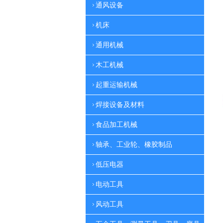
通风设备
机床
通用机械
木工机械
起重运输机械
焊接设备及材料
食品加工机械
轴承、工业轮、橡胶制品
低压电器
电动工具
风动工具