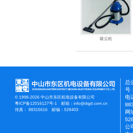
电动高压清洗机
吸尘机
电动高压
总
号：
电话
© 1998-2026 中山市东区机电设备有限公司
粤ICP备12016127号-1
邮箱：
info@dqjd.com.cn
88
传真： 88315616 邮编：528403
网址
52
公