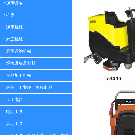
通风设备
机床
通用机械
木工机械
起重运输机械
焊接设备及材料
食品加工机械
轴承、工业轮、橡胶制品
低压电器
电动工具
风动工具