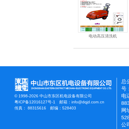
清洗机
吸尘机
电动高压清洗机
总
号：
电话
© 1998-2026 中山市东区机电设备有限公司
粤ICP备12016127号-1
邮箱：
info@dqjd.com.cn
88
传真： 88315616 邮编：528403
网址
52
公