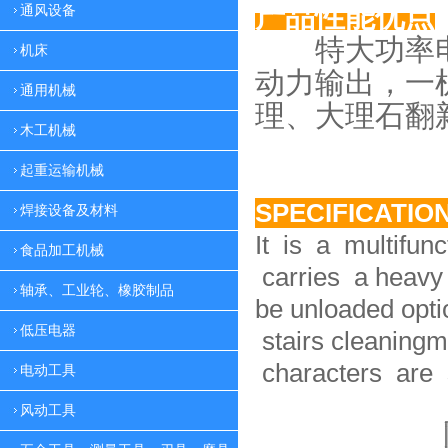
产品性能优点
通风设备
特大功率电
机床
动力
输出，一
通用机械
理、大理
石翻
木工机械
起重运输机械
SPECIFICATIO
焊接设备及材料
It is a multifun
食品加工机械
carries a heavy 
轴承、工业轮、橡胶制品
be unloaded option
低压电器
stairs cleaningm
characters are 
电动工具
风动工具