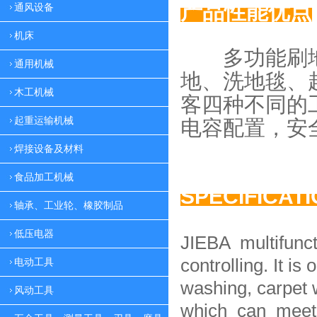
产品性能优点
通风设备
机床
多功能刷地
通用机械
地、
洗地毯、
木工机械
客四种
不同的
起重运输机械
电容配置，
安
焊接设备及材料
食品加工机械
SPECIFICAT
轴承、工业轮、橡胶制品
低压电器
JIEBA multifunc
controlling. It is 
电动工具
washing, carpet 
风动工具
which can meet 