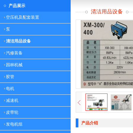
产品展示
清洁用品设备
空压机及配套装置
泵
清洁用品设备
汽修装备
园林机械
胶管
电机
减速机
皮带轮
产品介绍
发电机组