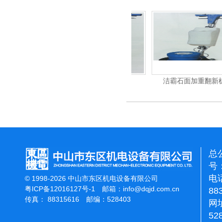
力吹干机
洁霸多功能刷地机
洁霸石面加重翻新机
总
号：
电话
© 1998-2026 中山市东区机电设备有限公司
粤ICP备12016127号-1
邮箱：
info@dqjd.com.cn
88
传真： 88315616 邮编：528403
网址
52