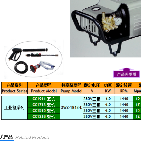
关产品
Related Products