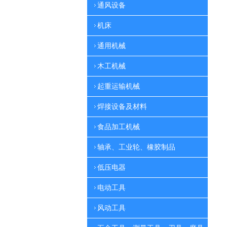
通风设备
机床
通用机械
木工机械
起重运输机械
焊接设备及材料
食品加工机械
轴承、工业轮、橡胶制品
低压电器
电动工具
风动工具