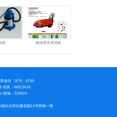
尘机
电动高压清洗机
电动高压清洗机工业级
商业街 区号：0760
86 传真：88315616
.cn 邮编：528403
镇白石村吉雅花园13号商铺一楼