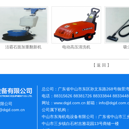
洁霸石面加重翻新机
电动高压清洗机
吸
【 返 回 】
总公司：广东省中山市东区孙文东路268号御景湾
电话：88315626 88381726 88333844 883344
网址：www.dqjd.com.cn 邮箱：info@dqjd.com
有限公司
o@dqjd.com.cn
公司属下机构：
中山市东海机电设备有限公司：广东省中山市三乡
中山市三乡镇白石村吉雅花园13号商铺一楼